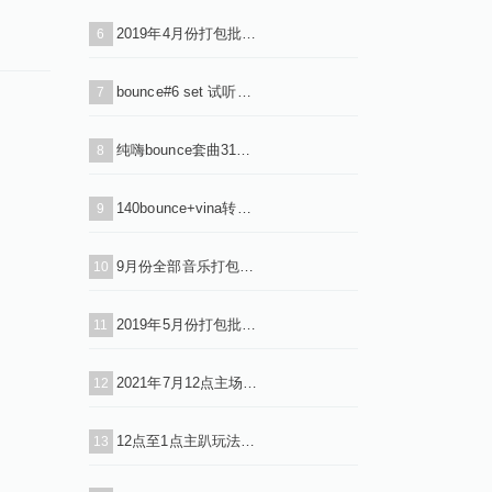
2019年4月份打包批量下载（VIP专用连接）
6
bounce#6 set 试听（下载单曲+串烧+标点）
7
纯嗨bounce套曲31首（下载单曲+串烧）
8
140bounce+vina转130 50首2小时（下载+单曲+标点+串烧）
9
9月份全部音乐打包下载（VIP免费）
10
2019年5月份打包批量下载（VIP专用连接）
11
2021年7月12点主场1（下载单曲+串烧i+标点）
12
12点至1点主趴玩法试听串烧带水印（下载单曲+串烧）
13