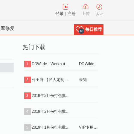
登录
|
注册
上传
认证
料库修复
每日推荐
10
热门下载
DDWilde - Workout Song (Luca Debonaire Vocal Mix) .mp3
DDWilde
1
公王府-【私人定制 酒吧类型】送给所有好友，
未知
2
2019年3月份打包批量下载（VIP专用连接）
3
2019年2月份打包批量下载（VIP专用连接）
4
2019年1月份打包批量下载（VIP专用连接）
VIP专用连接
5