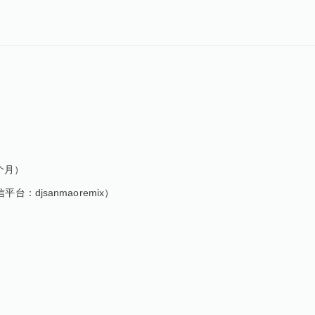
个月）
djsanmaoremix）