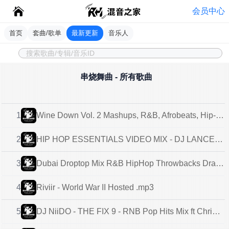
会员中心
首页
套曲/歌单
最新更新
音乐人
串烧舞曲 - 所有歌曲
1
Wine Down Vol. 2 Mashups, R&B, Afrobeats, Hip-Hop SZA, Brent Faiyaz, Kendrick.. mix .mp3
2
HIP HOP ESSENTIALS VIDEO MIX - DJ LANCE THE MAN.mp3
3
Dubai Droptop Mix R&B HipHop Throwbacks Drake, Lil Wayne, Nicki Minaj, Jay Z, Beyonce, 50 Cent - Chris K The DJ.mp3
4
Riviir - World War II Hosted .mp3
5
DJ NiiDO - THE FIX 9 - RNB Pop Hits Mix ft Chris Brown Ciara Doja (What it Is, How We Roll) (hearthis.at).mp3